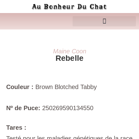
Au Bonheur Du Chat
Maine Coon
Rebelle
Couleur :
Brown Blotched Tabby
Nº de Puce:
250269590134550
Tares :
Testé pour les maladies génétiques de la race